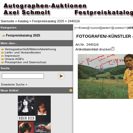
Startseite
»
Katalog
»
Festpreiskatalog 2025
»
2440116
Kategorien
[<<Erstes]
[<zurück]
[weiter>]
[Letztes>>]
40
Festpreiskatalog 2025
FOTOGRAFEN/-KÜNSTLER - 
Mehr über...
Art.Nr.: 2440116
Vertragsabschluß/Widerrufsbelehrung
Artikeldatenblatt drucken
Liefer- und Versandkosten
Impressum
Unsere AGB's
Privatsphäre und Datenschutz
Suche
Erweiterte Suche »
Neue Artikel