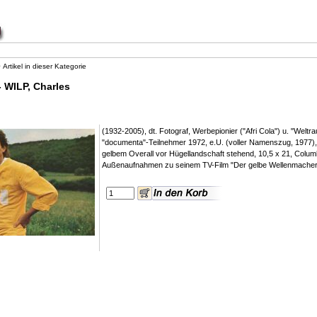
9
Artikel in dieser Kategorie
WILP, Charles
(1932-2005), dt. Fotograf, Werbepionier ("Afri Cola") u. "Welt
"documenta"-Teilnehmer 1972, e.U. (voller Namenszug, 1977), 
gelbem Overall vor Hügellandschaft stehend, 10,5 x 21, Colu
Außenaufnahmen zu seinem TV-Film "Der gelbe Wellenmacher