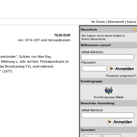
Ihr Konto
|
Warenkorb
|
Kasse
Warenkorb
70,00 EUR
Sie haben noch keine Artikel in
Ihrem Warenkorb.
incl. 19 % UST exkl.
Versandkosten
Willkommen zurück!
eMail-Adresse:
raumkünstler", Schüler von Man Ray,
Widmung u. Jahr auf farb. Porträtpostkarte (in
Passwort:
mbia Broodcasting TV), wohl während
" (1977)
Passwort vergessen?
Kundengruppe
Kundengruppe:
Gast
Newsletter Anmeldung
eMail-Adresse
Sprachen